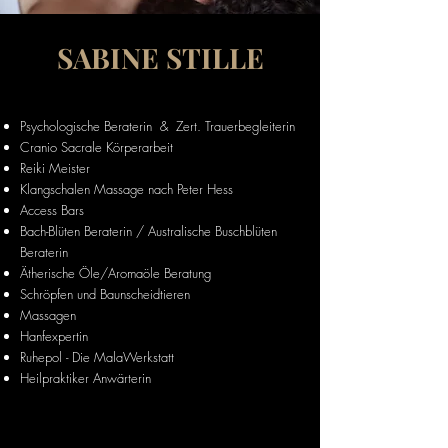
SABINE STILLE
Psychologische Beraterin & Zert. Trauerbegleiterin
Cranio Sacrale Körperarbeit
Reiki Meister
Klangschalen Massage nach Peter Hess
Access Bars
Bach-
Blüten Beraterin /
Australische Busch
blüten
Beraterin
Ätheri
sche Öle/Aromaöle Beratung
Schröpfen und Baunscheidtieren
Massagen
Hanfexpertin
Ruhepol - Die MalaWerkstatt
Heilpraktiker Anwärterin
Tg